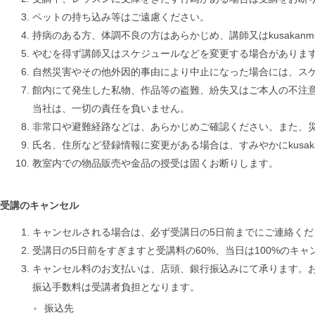
ペットの持ち込み等はご遠慮ください。
持病のある方、体調不良の方はあらかじめ、講師又はkusakanm
やむを得ず講師又はスケジュールなどを変更する場合がありま
自然災害やその他外因的事由により中止になった場合には、ス
館内にて発生した私物、作品等の盗難、紛失又はご本人の不注
当社は、一切の責任を負いません。
非常口や避難経路などは、あらかじめご確認ください。また、災害発
氏名、住所など登録情報に変更がある場合は、すみやかにkusak
教室内での物品販売や金品の授受は固くお断りします。
受講のキャンセル
キャンセルされる場合は、必ず受講日の5日前までにご連絡くだ
受講日の5日前をすぎますと受講料の60%、当日は100%のキ
キャンセル料のお支払いは、店頭、銀行振込みにて承ります。お
振込手数料は受講者負担となります。
振込先