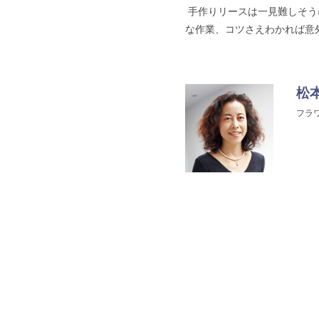
手作りリースは一見難しそう
な作業、コツさえわかれば意
松
フラ