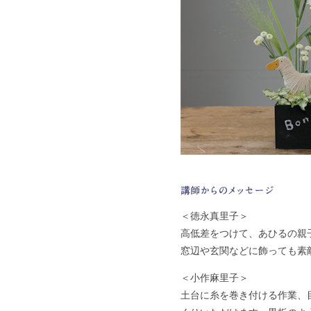
＜徳永真里子＞
高低差をつけて、あひるの親
窓辺や玄関などに飾っても素
＜小作麻里子＞
土台に糸を巻き付ける作業、