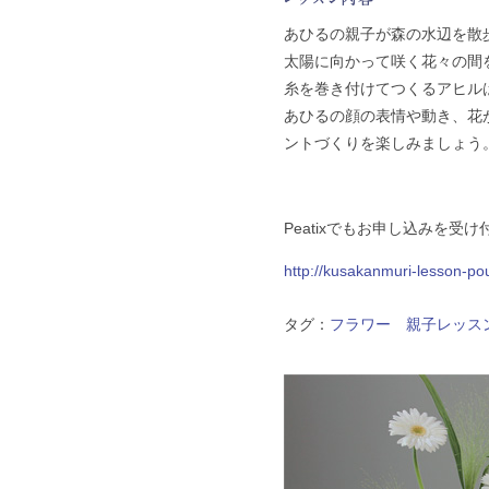
あひるの親子が森の水辺を散
太陽に向かって咲く花々の間
糸を巻き付けてつくるアヒル
あひるの顔の表情や動き、花
ントづくりを楽しみましょう
Peatixでもお申し込みを受
http://kusakanmuri-lesson-p
タグ：
フラワー
親子レッス