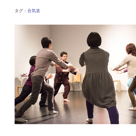
タグ：
合気道