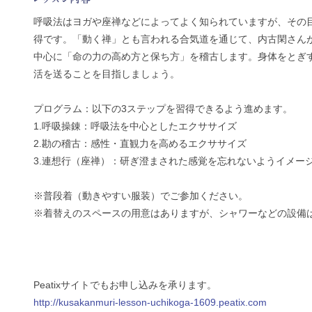
呼吸法はヨガや座禅などによってよく知られていますが、その
得です。「動く禅」とも言われる合気道を通じて、内古閑さん
中心に「命の力の高め方と保ち方」を稽古します。身体をとぎ
活を送ることを目指しましょう。
プログラム：以下の3ステップを習得できるよう進めます。
1.呼吸操錬：呼吸法を中心としたエクササイズ
2.勘の稽古：感性・直観力を高めるエクササイズ
3.連想行（座禅）：研ぎ澄まされた感覚を忘れないようイメー
※普段着（動きやすい服装）でご参加ください。
※着替えのスペースの用意はありますが、シャワーなどの設備
Peatixサイトでもお申し込みを承ります。
http://kusakanmuri-lesson-uchikoga-1609.peatix.com