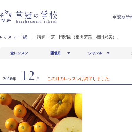
草冠の学校
講師 「茶 岡野園（相田芽美、相田尚美）」
全レッスン
開催月
ジャンル
12月
2016年
この月のレッスンは終了しました。